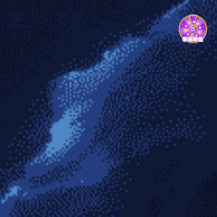
谊。因此，当卡里乌斯妻子提及这种影响
性。
机会展现自己，提高在全球舞台上的曝光
机崭露头角，在这个特殊时刻脱颖而出，为
面因素共同作用。此外，在心理层面上，各
关乎信念和梦想之路。
能继续拥抱更多精彩瞬间。然而，对比之
们归来，再创辉煌。
这样的传统强队意味着世界杯将失去一道亮