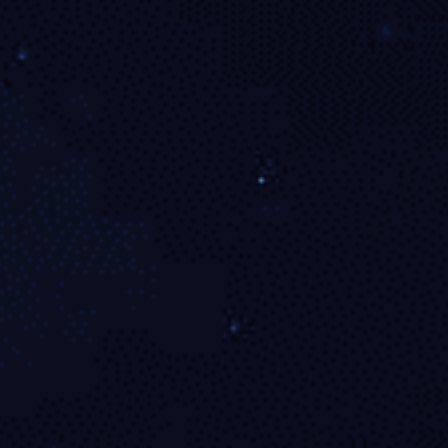
场比赛失利需加强
续三场失利，这让球员们的士气受到了一...
个人风格与萨拉