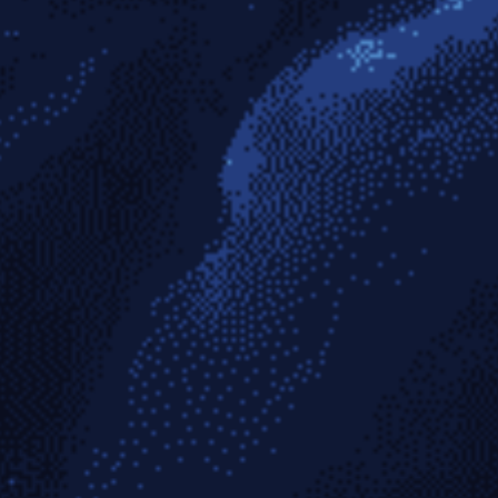
围及各国团队应变能力等多个维度，都展现出了这一问题所涵盖
，但希望未来能够再次亲历那些感动人心瞬间。毕竟，对于所有
育运动最为宝贵和值得铭记之处，让我们共同期待下一次盛大的