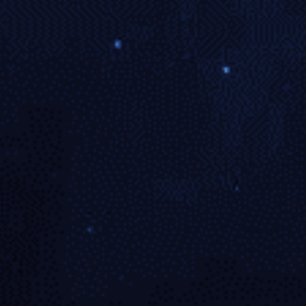
康奈利称赞诺里努力付出主教练职位实至
在当今竞技体育的舞台上，教练的作用愈发凸显。康奈
2026-08-05
快节奏篮球难以掌控失误深圳快攻助广厦