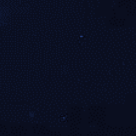
陈涛谈球队心理状态：三
利对诺里的赞赏...
在最近的比赛中，球队遭遇了连
2026-05-31
斯洛特谈联赛冠军秘诀称