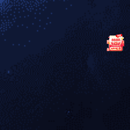
的人文内涵及社会价值。
喜爱足球的人来说，无论身处何方，都始终
聚会吧！
下一篇：
陈涛谈球队心理状态：三场比赛失利