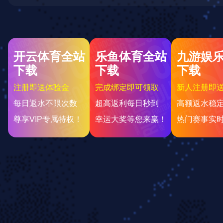
赛的精彩程度。意大利作为足球强国，其
意大利缺席对世界杯影响的看法，包括意
缺。通过这些分析，我们可以更深入地理
1、意大利足球的历史重
意大利国家队是世界足坛的一支传统劲旅，
更是代表着一种深厚的足球文化和精神。
此外，意大利还以其独特的战术理念而闻
对于现代足球的发展产生了深远影响。因
因此，在没有意大利参与世界杯时，不仅
倍感惋惜，也让我们更加期待未来能够再
2、球队风格对比赛魅力